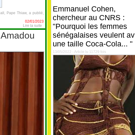
Emmanuel Cohen,
all, Pape Thiaw, a publié,
chercheur au CNRS :
02/01/2023
"Pourquoi les femmes
Lire la suite
: Amadou
sénégalaises veulent av
une taille Coca-Cola... "
13/05/2022 - Article lu 11729 fois