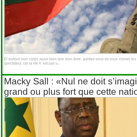
Et surtout mon corps aussi bien que mon âme, gardez-vous de vous croiser les br
spectateur, car la vie n’ est pas u...
Macky Sall : «Nul ne doit s’imag
grand ou plus fort que cette nat