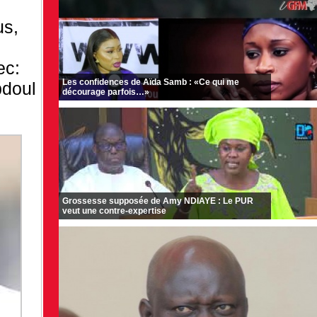
us,
ec:
Les confidences de Aïda Samb : «Ce qui me
bdoul
décourage parfois…»
Grossesse supposée de Amy NDIAYE : Le PUR
veut une contre-expertise