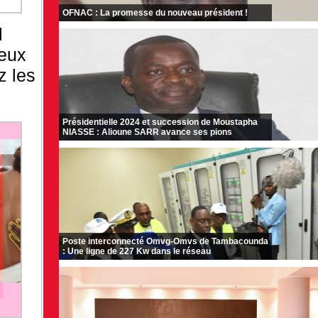
OFNAC : La promesse du nouveau président !
l
reux
z les
Présidentielle 2024 et succession de Moustapha
NIASSE : Alioune SARR avance ses pions
Poste interconnecté Omvg-Omvs de Tambacounda
: Une ligne de 227 Kw dans le réseau