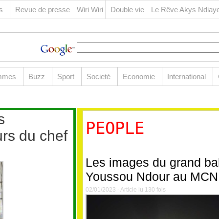
os
Revue de presse
Wiri Wiri
Double vie
Le Rêve Akys
Ndiaye
.
mmes
Buzz
Sport
Societé
Economie
International
Forum
Liens
s
PEOPLE
rs du chef
People
Les images du grand ba
Youssou Ndour au MCN
02/01/2023 - Article lu 130 fois