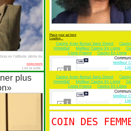
Place your ad here
Loading...
as en l’attitude stérile du
02/01/2023
Lire la suite
iner plus
ion»
COIN DES FEMM