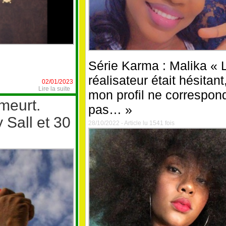
Série Karma : Malika « 
réalisateur était hésitant
02/01/2023
Lire la suite
mon profil ne correspond
 meurt.
pas… »
Sall et 30
28/10/2022 - Article lu 1541 fois