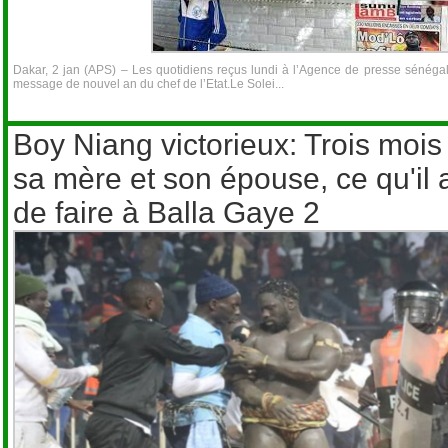
Dakar, 2 jan (APS) – Les quotidiens reçus lundi à l’Agence de presse sénég
message de nouvel an du chef de l’Etat.Le Solei...
Boy Niang victorieux: Trois mois
sa mère et son épouse, ce qu'il 
de faire à Balla Gaye 2