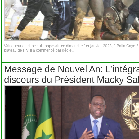
Vainqueur du choc qui l’opposait, ce dimanche 1er janvier 2023, à Balla Gaye 2,
plateau de ITV. Il a commencé par dédie...
Message de Nouvel An: L’intégra
discours du Président Macky Sal