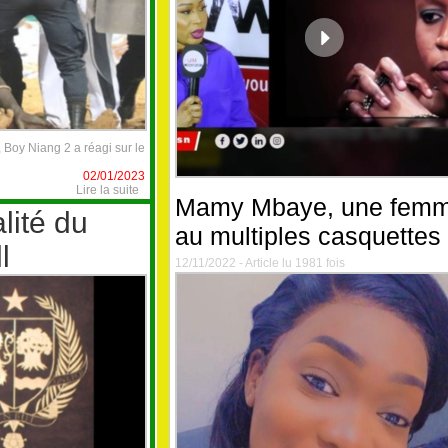
 Boy Niang 2 a réagi sur le
02/01/2023
Lire la suite
Mamy Mbaye, une fem
lité du
au multiples casquettes
l
12/11/2022 - Article lu 1981 fois