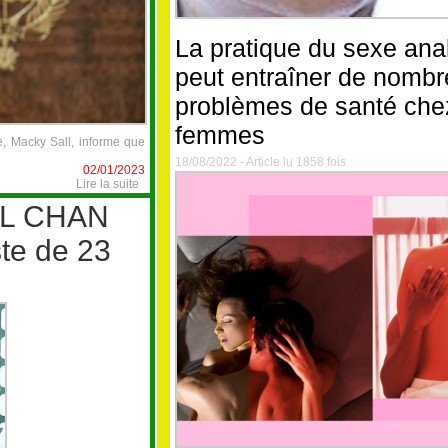
La pratique du sexe ana
peut entraîner de nomb
problèmes de santé che
femmes
, Macky Sall, informe que
18/08/2022 - Article lu 1858 fois
02/01/2023
Lire la suite
L CHAN
ste de 23