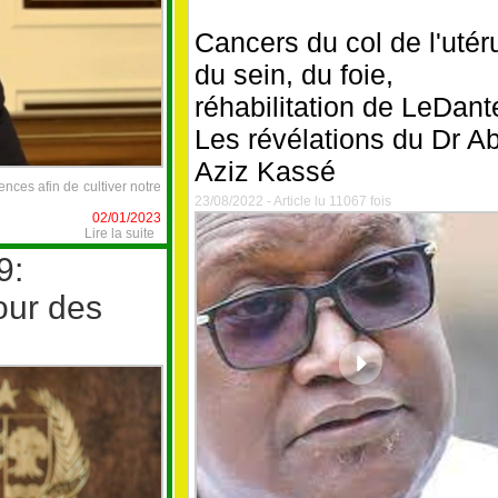
Coin des femmes
Cancers du col de l'utér
du sein, du foie,
réhabilitation de LeDant
Les révélations du Dr A
Aziz Kassé
ences afin de cultiver notre
23/08/2022 - Article lu 11067 fois
02/01/2023
Lire la suite
9:
our des