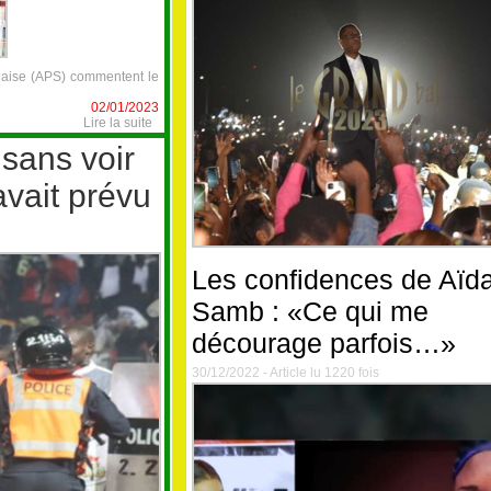
alaise (APS) commentent le
02/01/2023
Lire la suite
 sans voir
avait prévu
Les confidences de Aïd
Samb : «Ce qui me
décourage parfois…»
30/12/2022 - Article lu 1220 fois