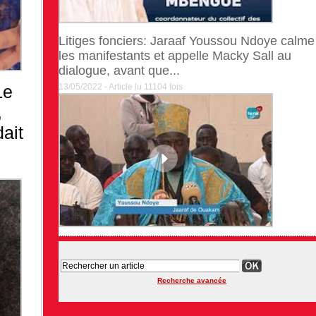
Litiges fonciers: Jaraaf Youssou Ndoye calme
les manifestants et appelle Macky Sall au
dialogue, avant que...
Le
13/05/2022 - Article lu 11104 fois
,
ait
Recherche avancée