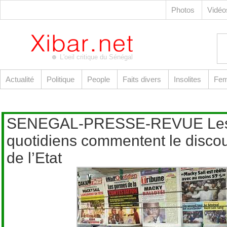
Photos
Vidé
☻ L'oeil critique du Sénégal
Actualité
Politique
People
Faits divers
Insolites
Fe
Accueil
Galerie
Téléchargements
SENEGAL-PRESSE-REVUE Le
quotidiens commentent le discou
de l’Etat