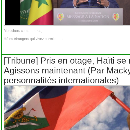
Mes chers compatriotes,
Hôtes étrangers qui vivez parmi nous,
...
[Tribune] Pris en otage, Haïti se
Agissons maintenant (Par Macky 
personnalités internationales)