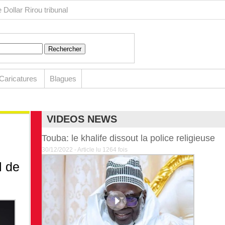
 Dollar
Rirou tribunal
Caricatures
Blagues
VIDEOS NEWS
Vidéo News
Touba: le khalife dissout la police religieuse
30/12/2022 - Article lu 1264 fois
l de