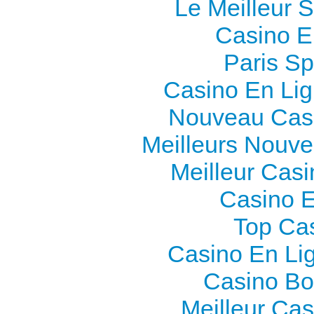
Le Meilleur S
Casino E
Paris Spo
Casino En Lig
Nouveau Casi
Meilleurs Nouv
Meilleur Cas
Casino E
Top Ca
Casino En Li
Casino Bo
Meilleur Ca