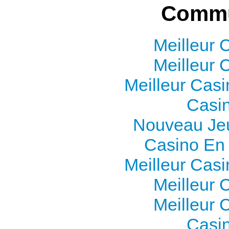
Commu
Meilleur 
Meilleur 
Meilleur Cas
Casi
Nouveau Jeu
Casino En
Meilleur Cas
Meilleur 
Meilleur 
Casi