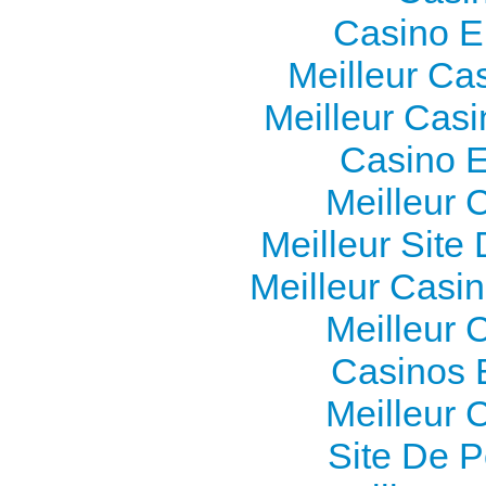
Casino E
Meilleur Ca
Meilleur Cas
Casino E
Meilleur 
Meilleur Site
Meilleur Casi
Meilleur 
Casinos 
Meilleur 
Site De 