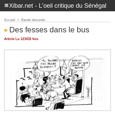
Xibar.net - L'oeil critique du Sénégal
Accueil
>
Bande dessinée
Des fesses dans le bus
Article Lu 123432 fois