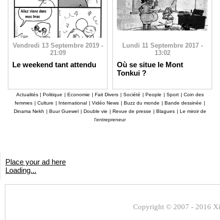
Vendredi 13 Septembre 2019 -
Lundi 11 Septembre 2017 -
21:09
13:02
Le weekend tant attendu
Où se situe le Mont
Tonkui ?
Actualités
|
Politique
|
Economie
|
Fait Divers
|
Société
|
People
|
Sport
|
Coin des
femmes
|
Culture
|
International
|
Vidéo News
|
Buzz du monde
|
Bande dessinée
|
Dinama Nekh
|
Buur Guewel
|
Double vie
|
Revue de presse
|
Blagues
|
Le miroir de
l’entrepreneur
Place your ad here
Loading...
Copyright
© 2007 - 2016 Xi