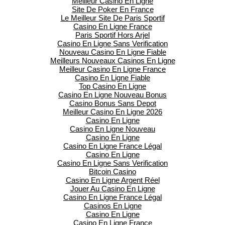
Meilleur Casino En Ligne
Site De Poker En France
Le Meilleur Site De Paris Sportif
Casino En Ligne France
Paris Sportif Hors Arjel
Casino En Ligne Sans Verification
Nouveau Casino En Ligne Fiable
Meilleurs Nouveaux Casinos En Ligne
Meilleur Casino En Ligne France
Casino En Ligne Fiable
Top Casino En Ligne
Casino En Ligne Nouveau Bonus
Casino Bonus Sans Depot
Meilleur Casino En Ligne 2026
Casino En Ligne
Casino En Ligne Nouveau
Casino En Ligne
Casino En Ligne France Légal
Casino En Ligne
Casino En Ligne Sans Verification
Bitcoin Casino
Casino En Ligne Argent Réel
Jouer Au Casino En Ligne
Casino En Ligne France Légal
Casinos En Ligne
Casino En Ligne
Casino En Ligne France