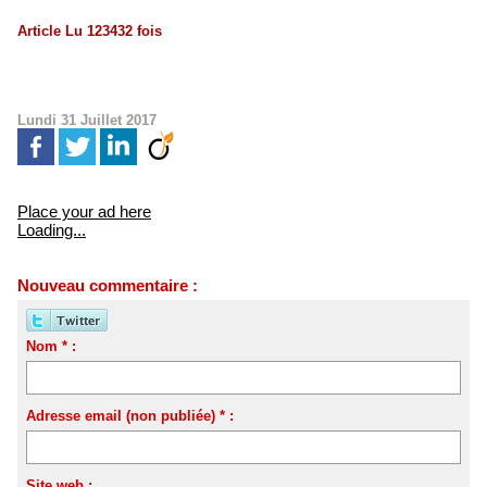
Article Lu 123432 fois
Lundi 31 Juillet 2017
Place your ad here
Loading...
Nouveau commentaire :
Nom * :
Adresse email (non publiée) * :
Site web :