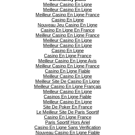
Meilleur Casino En Ligne
Meilleur Casino En Ligne
Meilleur Casino En Ligne France
Casino En Ligne
Nouveau Jeu Casino En Ligne
Casino En Ligne En France
Meilleur Casino En Ligne France
Meilleur Casino En Ligne
Meilleur Casino En Ligne
Casino En Ligne
Casino En Ligne France
Meilleur Casino En Ligne Avis
Meilleur Casino En Ligne France
Casino En Ligne Fiable
Meilleur Casino En Ligne
Meilleur Site De Casino En Ligne
Meilleur Casino En Ligne Français
Meilleur Casino En Ligne
Casinos En Ligne Fiable
Meilleur Casino En Ligne
Site De Poker En France
Le Meilleur Site De Paris Sportif
Casino En Ligne France
Paris Sportif Hors Arjel
Casino En Ligne Sans Verification
Nouveau Casino En Ligne Fiable