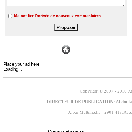
Me notifier l'arrivée de nouveaux commentaires
Place your ad here
Loading...
Copyright
© 2007 - 2016 Xi
DIRECTEUR DE PUBLICATION: Abdoulaye
Xibar Multimedia - 2901 41st Ave,
Community picks