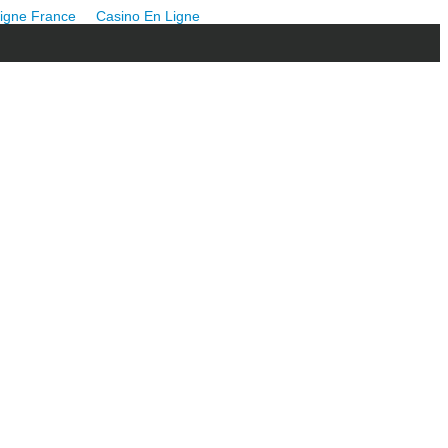
igne France
Casino En Ligne