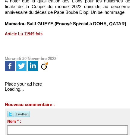
A noter que la qualification des Lions pour les huitièmes de
finale de la Coupe du monde 2022 coincide au deuxième
annivesaire du décès de Pape Bouba Diop. Un bel hommage.
Mamadou Salif GUEYE (Envoyé Spécial à DOHA, QATAR)
Article Lu 11949 fois
Mercredi 30 Novembre 2022
Place your ad here
Loading...
Nouveau commentaire :
Nom * :