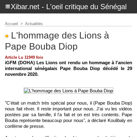
Xibar.net - L'oeil critique du Sénégal
Accueil
>
Actualités
L'hommage des Lions à
Pape Bouba Diop
Article Lu 11949 fois
iGFM (DOHA) Les Lions ont rendu un hommage à l'ancien
international sénégalais Pape Bouba Diop décédé le 29
novembre 2020.
"C'était un match très spécial pour nous, il (Pape Bouba Diop)
nous fait rêver. Il reste important pour nous. J'ai vu les vidéos
postées par sa famille, il l'a fait et on est très contents. Pape
Bouba représente beaucoup pour nous", a déclaré Koulibaly en
conférne de presse.