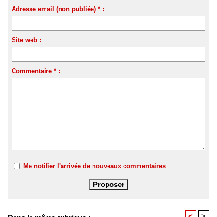
Adresse email (non publiée) * :
Site web :
Commentaire * :
Me notifier l'arrivée de nouveaux commentaires
<
>