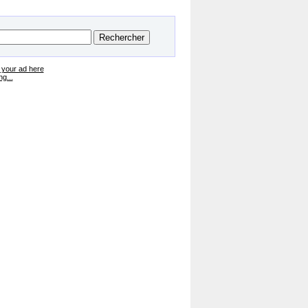
 your ad here
g...