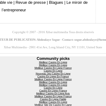
ble vie
|
Revue de presse
|
Blagues
|
Le miroir de
l’entrepreneur
Copyright
© 2007 - 2016 Xibar multimedia Tous droits réservés
EUR DE PUBLICATION: Abdoulaye Sogue - Contact:
Xibar Multimedia - 2901 41st Ave, Long Island City, NY 11101, United State
Community picks
Meilleur Casino En Ligne
Meilleur Casino En Ligne
Meilleur Casino En Ligne France
Casino En Ligne
Nouveau Jeu Casino En Ligne
Casino En Ligne En France
Meilleur Casino En Ligne France
Meilleur Casino En Ligne
Meilleur Casino En Ligne
Casino En Ligne
Casino En Ligne France
Meilleur Casino En Ligne Avis
Meilleur Casino En Ligne France
Casino En Ligne Fiable
Meilleur Casino En Ligne
Meilleur Site De Casino En Ligne