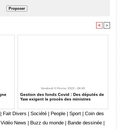
<
>
Vendredi 3 Février 2023 - 08:49
gne
Gestion des fonds Covid : Des députés de
Yaw exigent le procès des ministres
|
Fait Divers
|
Société
|
People
|
Sport
|
Coin des
|
Vidéo News
|
Buzz du monde
|
Bande dessinée
|