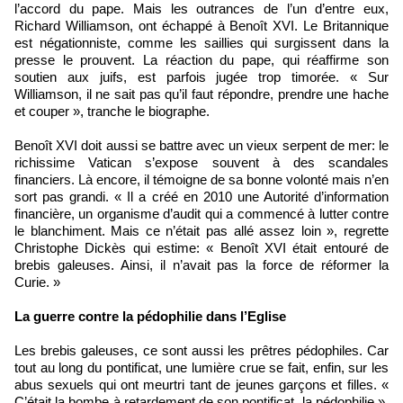
l’accord du pape. Mais les outrances de l’un d’entre eux,
Richard Williamson, ont échappé à Benoît XVI. Le Britannique
est négationniste, comme les saillies qui surgissent dans la
presse le prouvent. La réaction du pape, qui réaffirme son
soutien aux juifs, est parfois jugée trop timorée. « Sur
Williamson, il ne sait pas qu’il faut répondre, prendre une hache
et couper », tranche le biographe.
Benoît XVI doit aussi se battre avec un vieux serpent de mer: le
richissime Vatican s’expose souvent à des scandales
financiers. Là encore, il témoigne de sa bonne volonté mais n’en
sort pas grandi. « Il a créé en 2010 une Autorité d’information
financière, un organisme d’audit qui a commencé à lutter contre
le blanchiment. Mais ce n’était pas allé assez loin », regrette
Christophe Dickès qui estime: « Benoît XVI était entouré de
brebis galeuses. Ainsi, il n’avait pas la force de réformer la
Curie. »
La guerre contre la pédophilie dans l’Eglise
Les brebis galeuses, ce sont aussi les prêtres pédophiles. Car
tout au long du pontificat, une lumière crue se fait, enfin, sur les
abus sexuels qui ont meurtri tant de jeunes garçons et filles. «
C’était la bombe à retardement de son pontificat, la pédophilie »,