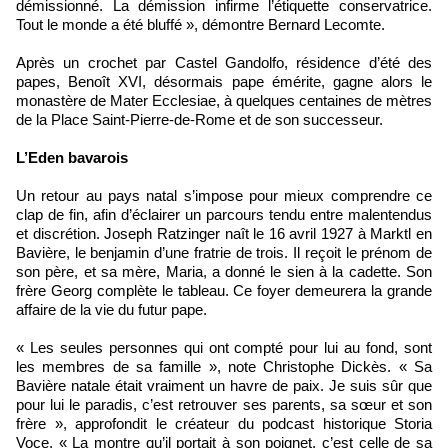
démissionné. La démission infirme l’étiquette conservatrice.
Tout le monde a été bluffé », démontre Bernard Lecomte.
Après un crochet par Castel Gandolfo, résidence d’été des
papes, Benoît XVI, désormais pape émérite, gagne alors le
monastère de Mater Ecclesiae, à quelques centaines de mètres
de la Place Saint-Pierre-de-Rome et de son successeur.
L’Eden bavarois
Un retour au pays natal s’impose pour mieux comprendre ce
clap de fin, afin d’éclairer un parcours tendu entre malentendus
et discrétion. Joseph Ratzinger naît le 16 avril 1927 à Marktl en
Bavière, le benjamin d’une fratrie de trois. Il reçoit le prénom de
son père, et sa mère, Maria, a donné le sien à la cadette. Son
frère Georg complète le tableau. Ce foyer demeurera la grande
affaire de la vie du futur pape.
« Les seules personnes qui ont compté pour lui au fond, sont
les membres de sa famille », note Christophe Dickès. « Sa
Bavière natale était vraiment un havre de paix. Je suis sûr que
pour lui le paradis, c’est retrouver ses parents, sa sœur et son
frère », approfondit le créateur du podcast historique Storia
Voce. « La montre qu’il portait à son poignet, c’est celle de sa