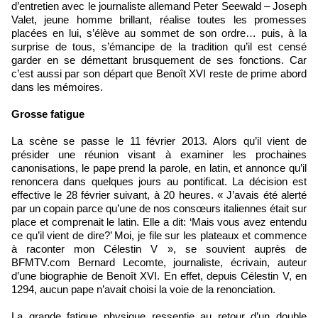
d’entretien avec le journaliste allemand Peter Seewald – Joseph
Valet, jeune homme brillant, réalise toutes les promesses
placées en lui, s’élève au sommet de son ordre… puis, à la
surprise de tous, s’émancipe de la tradition qu’il est censé
garder en se démettant brusquement de ses fonctions. Car
c’est aussi par son départ que Benoît XVI reste de prime abord
dans les mémoires.
Grosse fatigue
La scène se passe le 11 février 2013. Alors qu’il vient de
présider une réunion visant à examiner les prochaines
canonisations, le pape prend la parole, en latin, et annonce qu’il
renoncera dans quelques jours au pontificat. La décision est
effective le 28 février suivant, à 20 heures. « J’avais été alerté
par un copain parce qu’une de nos consœurs italiennes était sur
place et comprenait le latin. Elle a dit: ‘Mais vous avez entendu
ce qu’il vient de dire?’ Moi, je file sur les plateaux et commence
à raconter mon Célestin V », se souvient auprès de
BFMTV.com Bernard Lecomte, journaliste, écrivain, auteur
d’une biographie de Benoît XVI. En effet, depuis Célestin V, en
1294, aucun pape n’avait choisi la voie de la renonciation.
La grande fatigue physique ressentie au retour d’un double