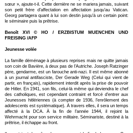
sœur », ajoute-t-il. Cette dernière ne se mariera jamais, suivant
son petit frère d’affectation en affectation jusqu’au Vatican.
Georg partagera quant à lui son destin jusqu’à un certain point:
le séminaire puis la prêtrise.
Benoît XVI © HO / ERZBISTUM MUENCHEN UND
FREISING /AFP
Jeunesse volée
La famille déménage à plusieurs reprises mais ne quitte jamais
son coin de Bavière, à deux pas de l’Autriche. Joseph Ratzinger
père, gendarme, est un farouche anti-nazi. Il est même abonné
à un journal antifasciste, Der Gerade Weg (Celui qui vient de
partir, en français), rapidement interdit après la prise de pouvoir
de Hitler. En 1941, son fils, celui-là même qui deviendra le chef
des catholiques, est cependant contraint et forcé d’entrer aux
Jeunesses hitlériennes (à compter de 1936, l’enrôlement des
adolescents est systématique). À travers elles, il sera un temps
affecté à la DCA. À la fin de l’année 1944, il rejoint la
Wehrmacht pour son service militaire. Séminariste, destiné à la
prêtrise, il échappe au front.