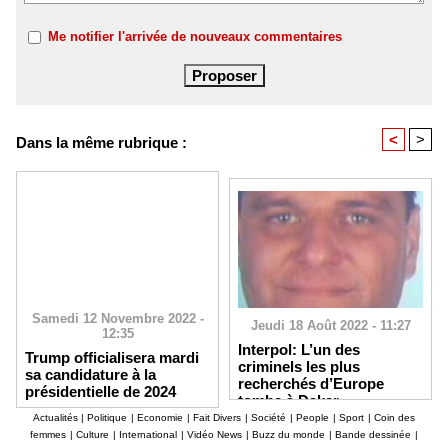
Me notifier l'arrivée de nouveaux commentaires
<
>
Dans la même rubrique :
Samedi 12 Novembre 2022 -
Jeudi 18 Août 2022 - 11:27
12:35
Interpol: L’un des
Trump officialisera mardi
criminels les plus
sa candidature à la
recherchés d’Europe
présidentielle de 2024
tombe à Dakar
Actualités
|
Politique
|
Economie
|
Fait Divers
|
Société
|
People
|
Sport
|
Coin des
femmes
|
Culture
|
International
|
Vidéo News
|
Buzz du monde
|
Bande dessinée
|