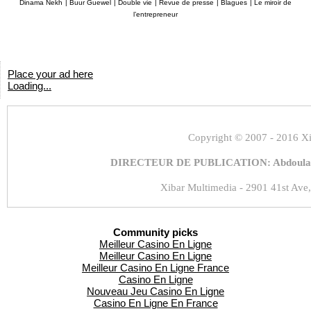
Dinama Nekh
|
Buur Guewel
|
Double vie
|
Revue de presse
|
Blagues
|
Le miroir de
l’entrepreneur
Place your ad here
Loading...
Copyright
© 2007 - 2016 Xi
DIRECTEUR DE PUBLICATION: Abdoulaye
Xibar Multimedia - 2901 41st Ave,
Community picks
Meilleur Casino En Ligne
Meilleur Casino En Ligne
Meilleur Casino En Ligne France
Casino En Ligne
Nouveau Jeu Casino En Ligne
Casino En Ligne En France