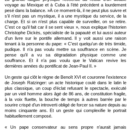
voyage au Mexique et à Cuba à l’été précédent a lourdement
pesé dans la balance. »À ce moment-là, il ne peut plus suivre et
s’il n’est pas un mystique, il a une mystique du service, de la
charge. Et si on n’est plus capable de surveiller, on se retire.
C’est ce qu’il fait car il se sent vieux », nous explique l’historien
Christophe Dickès, spécialiste de la papauté et lui aussi auteur
d’un livre sur le pontife allemand. Il y voit aussi une raison
tenant à la personne du pape: « C’est quelqu’un de très timide,
pudique. Il n’a pas voulu mettre sa souffrance en scène. Je
pense qu’il a vu sa dégradation physique comme une
souffrance. Et il n’a pas voulu que le Vatican revive les
dernières années du pontificat de Jean-Paul II. »
Un geste qui clôt le règne de Benoît XVI et couronne l’existence
de Joseph Ratzinger: un acte historique coulé dans le latin le
plus classique, un coup d’éclat refusant le spectacle, exécuté
par un vieil homme alors âgé de 86 ans, de constitution fragile,
à la voix fluette, la bouche de temps à autres barrée par le
sourire crispé d’un introverti obligé de forcer sa nature depuis au
moins cinquante ans. Et un geste qui complexifie le portrait
habituellement composé.
« Un pape conservateur au sens propre n’aurait jamais