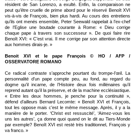
résident de San Lorenzo, a exulté. Enfin, la comparaison ne
peut qu’être cruelle de prime abord pour le réservé Benoît XVI
vis-à-vis de François, bien plus hardi. Au cours des entretiens
qu’ils ont menés ensemble, Peter Seewald rappelait à l’ex-chef
de l’Eglise une boutade courante à Rome: « Dieu corrige
chaque pape à travers son successeur ». De quoi faire rire
Benoît XVI: « C’est vrai. Il me corrige par son attention directe
aux hommes dirais-je. »
Benoit XVI et le pape François © HO / AFP /
OSSERVATORE ROMANO
Ce radical contraste s’approche pourtant du trompe-l’œil. La
personnalité d’un pape compte peu, au fond, au regard du
dogme qu’il incarne, de l’Histoire deux fois millénaires qu’il
reprend autant qu’il la préserve, et de la machine ecclésiastique.
« Entre les deux hommes, je penche pour la continuité »,
défend d’ailleurs Bernard Lecomte: « Benoît XVI et François,
tout les oppose mais c’est le même message. Après, il y a la
manière de le porter. ‘Christ est ressuscité’, ‘Aimez-vous les
uns les autres’, ça donne quoi quand on le dit au Tiers-Monde
par exemple? Benoît XVI est resté très traditionnel, François y
va franco. »