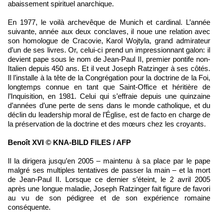
abaissement spirituel anarchique.
En 1977, le voilà archevêque de Munich et cardinal. L’année
suivante, année aux deux conclaves, il noue une relation avec
son homologue de Cracovie, Karol Wojtyla, grand admirateur
d’un de ses livres. Or, celui-ci prend un impressionnant galon: il
devient pape sous le nom de Jean-Paul II, premier pontife non-
Italien depuis 450 ans. Et il veut Joseph Ratzinger à ses côtés.
Il l’installe à la tête de la Congrégation pour la doctrine de la Foi,
longtemps connue en tant que Saint-Office et héritière de
l’Inquisition, en 1981. Celui qui s’effraie depuis une quinzaine
d’années d’une perte de sens dans le monde catholique, et du
déclin du leadership moral de l’Église, est de facto en charge de
la préservation de la doctrine et des mœurs chez les croyants.
Benoît XVI © KNA-BILD FILES / AFP
Il la dirigera jusqu’en 2005 – maintenu à sa place par le pape
malgré ses multiples tentatives de passer la main – et la mort
de Jean-Paul II. Lorsque ce dernier s’éteint, le 2 avril 2005
après une longue maladie, Joseph Ratzinger fait figure de favori
au vu de son pédigree et de son expérience romaine
conséquente.