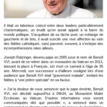
Il était un laborieux coincé entre deux leaders particulièrement
charismatiques, un érudit qu’on aurait appelé à la barre du
monde politique. S’acquittant de sa tâche avec un mélange de
gaucherie et de brio, il avait suscité une vive affection au sein
des fidèles catholiques, sans parvenir, souvent, à s’extirper des
incompréhensions nées ailleurs.
Joseph Ratzinger, devenu pape en 2005 sous le nom de Benoît
XVI, avant de se retirer dans un monastère du Vatican en 2013,
laissant la place à François, est mort ce samedi à l’âge de 95
ans. Mercredi, son successeur a d’ailleurs souligné lors d’une
audience que Benoît XVI était “gravement malade”, invitant les
fidèles à “une prière spéciale” en sa faveur.
« J’ai la douleur de vous annoncer que le pape émérite, Benoît
XVI, est décédé aujourd’hui à 09h34, au Monastère Mater
Ecclesiae, au Vatican. D’autres informations vous seront
communiquées dès que possible », a annoncé dans un