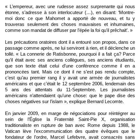
« L’empereur, avec une rudesse assez surprenante qui nous
étonne, s’adresse à son interlocuteur (…), en disant: ‘Montre-
moi donc ce que Mahomet a apporté de nouveau, et tu y
trouveras seulement des choses mauvaises et inhumaines,
comme son mandat de diffuser par l’épée la foi qu’il prêchait’. »
Les précautions oratoires dont il a entouré son propos, dans ce
passage comme après, ne lui serviront à rien, et il déclenche un
tollé. « La connerie de Ratisbonne, pourquoi il a fait ça? Parce
qu’il était avec ses anciens collègues, ses anciens étudiants,
que son texte était celui d’une conférence comme il en a
prononcées tant. Mais ce dont il ne s’est pas rendu compte,
c’est qu’au premier rang il y avait une armée de journalistes
américains et que c’était le 12 septembre 2006, lendemain des
5 ans des attentats du 11-Septembre. Les journalistes
américains n’attendaient qu’une chose: que le pape dise des
choses négatives sur l’islam », explique Bernard Lecomte.
En janvier 2009, en marge de négociations pour réintégrer au
sein de l’Église la Fraternité Saint-Pie X, organisation
traditionaliste en rupture de ban avec Rome depuis 1988, le
Vatican lève l’excommunication des quatre évêques que le
fondateur de l’ordre, Marcel Lefebvre, avait consacrés sans