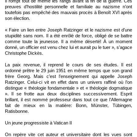
Il rompt tout de même les rangs avant la fin de la guerre. Ces
preuves d’hostilité personnelle et familiale au nazisme n’ont
toutefois pas empêché des mauvais procès à Benoît XVI après
son élection.
« Faire un lien entre Joseph Ratzinger et le nazisme est d’une
stupidité sans nom. Il a été enrôlé de force, obligé de se battre
comme toute la jeunesse. Il a même déserté! À un moment
donné, un officier est venu chez lui et aurait pu le tuer », s’agace
Christophe Dickès.
La paix revenue, il reprend le cours de ses études. Il est
ordonné prêtre le 29 juin 1951 en même temps que son grand
frère Georg. Mais c’est l’enseignement qui appelle Joseph
Ratzinger. Celui-ci vit en effet dans un univers raffiné où l’on
distingue « théologie fondamentale » et « théologie dogmatique
». Il se frotte aux deux disciplines successivement. Esprit
brillant, il est nommé professeur dans tout ce que l’Allemagne
fait de mieux en la matière: Bonn, Münster, Tübingen,
Ratisbonne.
Un jeune progressiste à Vatican II
On repère vite cet auteur et universitaire dont les vues sont