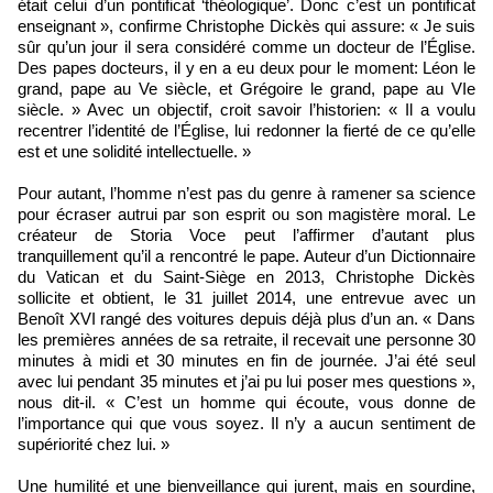
était celui d’un pontificat ‘théologique’. Donc c’est un pontificat
enseignant », confirme Christophe Dickès qui assure: « Je suis
sûr qu’un jour il sera considéré comme un docteur de l’Église.
Des papes docteurs, il y en a eu deux pour le moment: Léon le
grand, pape au Ve siècle, et Grégoire le grand, pape au VIe
siècle. » Avec un objectif, croit savoir l’historien: « Il a voulu
recentrer l’identité de l’Église, lui redonner la fierté de ce qu’elle
est et une solidité intellectuelle. »
Pour autant, l’homme n’est pas du genre à ramener sa science
pour écraser autrui par son esprit ou son magistère moral. Le
créateur de Storia Voce peut l’affirmer d’autant plus
tranquillement qu’il a rencontré le pape. Auteur d’un Dictionnaire
du Vatican et du Saint-Siège en 2013, Christophe Dickès
sollicite et obtient, le 31 juillet 2014, une entrevue avec un
Benoît XVI rangé des voitures depuis déjà plus d’un an. « Dans
les premières années de sa retraite, il recevait une personne 30
minutes à midi et 30 minutes en fin de journée. J’ai été seul
avec lui pendant 35 minutes et j’ai pu lui poser mes questions »,
nous dit-il. « C’est un homme qui écoute, vous donne de
l’importance qui que vous soyez. Il n’y a aucun sentiment de
supériorité chez lui. »
Une humilité et une bienveillance qui jurent, mais en sourdine,