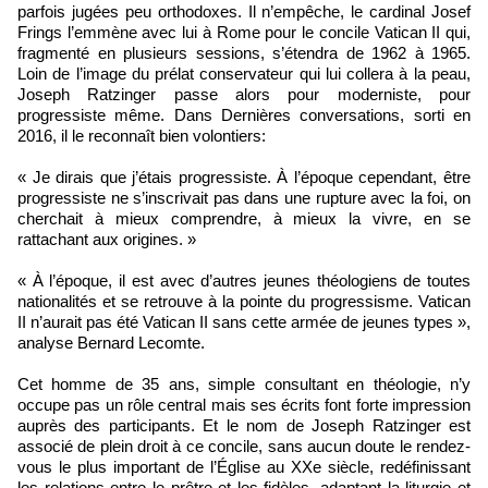
parfois jugées peu orthodoxes. Il n’empêche, le cardinal Josef
Frings l’emmène avec lui à Rome pour le concile Vatican II qui,
fragmenté en plusieurs sessions, s’étendra de 1962 à 1965.
Loin de l’image du prélat conservateur qui lui collera à la peau,
Joseph Ratzinger passe alors pour moderniste, pour
progressiste même. Dans Dernières conversations, sorti en
2016, il le reconnaît bien volontiers:
« Je dirais que j’étais progressiste. À l’époque cependant, être
progressiste ne s’inscrivait pas dans une rupture avec la foi, on
cherchait à mieux comprendre, à mieux la vivre, en se
rattachant aux origines. »
« À l’époque, il est avec d’autres jeunes théologiens de toutes
nationalités et se retrouve à la pointe du progressisme. Vatican
II n’aurait pas été Vatican II sans cette armée de jeunes types »,
analyse Bernard Lecomte.
Cet homme de 35 ans, simple consultant en théologie, n’y
occupe pas un rôle central mais ses écrits font forte impression
auprès des participants. Et le nom de Joseph Ratzinger est
associé de plein droit à ce concile, sans aucun doute le rendez-
vous le plus important de l’Église au XXe siècle, redéfinissant
les relations entre le prêtre et les fidèles, adaptant la liturgie et