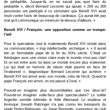
de pédophilie. Jusque-là, on ne savait pas quoi faire du
pédophile », décrit Bernard Lecomte qui ajoute: « 200 ou 300
personnes ont participé à ce séminaire que Benoît XVI avait
réuni contre l’avis de beaucoup de cardinaux. Ça aurait été pas
mal qu’il communique un minimum là-dessus d’ailleurs. »
Benoît XVI / François: une opposition comme un trompe-
l’œil
Pour le spécialiste, tout le malentendu Benoît XVI réside dans
sa communication, « trop intellectuelle, archaïque ». « Il aurait
été un formidable pape de la fin du XIXe siècle. C’était un
théologien avec une vision claire mais le monde n’est pas clair!
Et on est entré avec lui dans un monde encore plus irrationnel.
Lui qui était un homme de raison était paumé en face de
l’irrationnel », diagnostique Bernard Lecomte qui achève: «
Benoît XVI est arrivé avec son monde, celui de l’écrit. Quand le
pape François est arrivé, on est passé à l’oral. »
Pouvait-on imaginer plus dissemblables que ces deux-là?
Pouvait-on imaginer volte-face plus spectaculaire? Le solide
Argentin semble intimider le frêle Allemand. Le studieux et
livresque Joseph Ratzinger n’a pas connu les transports du
stade Pedro-Bideguain, où Jorge Bergoglio, supporteur du club