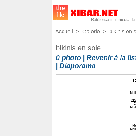
Référence multimedia du
Accueil
>
Galerie
>
bikinis en 
bikinis en soie
0 photo
|
Revenir à la li
|
Diaporama
C
Mei
No
C
Mei
Me
Mei