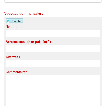
Nouveau commentaire :
Nom * :
Adresse email (non publiée) * :
Site web :
Commentaire * :