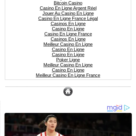
Bitcoin Casino
Casino En Ligne Argent Réel
Jouer Au Casino En Ligne
Casino En Ligne France Légal
Casinos En Ligne
Casino En Ligne
Casino En Ligne France
Casinos En Ligne
Meilleur Casino En Ligne
Casino En Ligne
Casino En Ligne
Poker Ligne
Meilleur Casino En Ligne
Casino En Ligne
Meilleur Casino En Ligne France