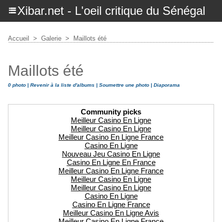
Xibar.net - L'oeil critique du Sénégal
Accueil
>
Galerie
>
Maillots été
Maillots été
0 photo
|
Revenir à la liste d'albums
|
Soumettre une photo
|
Diaporama
Community picks
Meilleur Casino En Ligne
Meilleur Casino En Ligne
Meilleur Casino En Ligne France
Casino En Ligne
Nouveau Jeu Casino En Ligne
Casino En Ligne En France
Meilleur Casino En Ligne France
Meilleur Casino En Ligne
Meilleur Casino En Ligne
Casino En Ligne
Casino En Ligne France
Meilleur Casino En Ligne Avis
Meilleur Casino En Ligne France