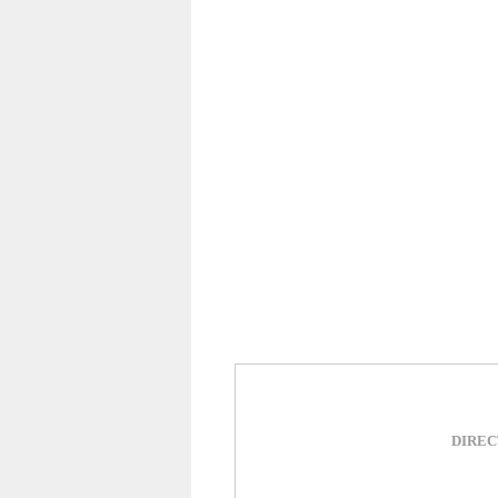
DIRECT