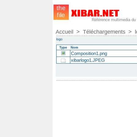
Référence multimedia du
Accueil
>
Téléchargements
>
logo
Type
Nom
Composition1.png
xibarlogo1.JPEG