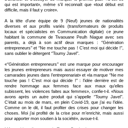
qui est important», même s’il reconnaît que «tout début est
difficile, mais il faut y croire».
A la tête d’une équipe de 9 (Neuf) jeunes de nationalités
diverses et aux profils variés (transformateurs de produits
locaux et spécialistes en Communication digitale) ce jeune
habitant la commune de Tivaouane Peulh Niague avec ses
parents, a déjà à son actif deux marques : ‘’Génération
entrepreneurs’’ et ‘’Ne me touche pas ! C’est moi qui décide !’’,
sans oublier le détergent ‘’Toumy Javel’’.
«‘’Génération entrepreneurs’’ est une marque pour encourager
les jeunes entrepreneurs mais aussi essayer de motiver mes
camarades jeunes dans l’entreprenariat» et «la marque ‘’Ne me
touche pas ! C’est moi qui décide !’’ : l’idée derrière est de
rendre hommage aux femmes face aux maux qu’elles
subissent, les violences faites aux femmes», confie-t-il. «Nous
avons après un autre produit qui s’appelle ‘’Toumy Javel’’.
C’était au mois de mars, en plein Covid-19, que j’ai eu l’idée.
Comme on le dit, il faut profiter des crises pour changer les
choses. Moi j’ai profité de la crise pour m’enrichir, mais aussi
pour apporter mon soutien à la société», avoue-t-il.