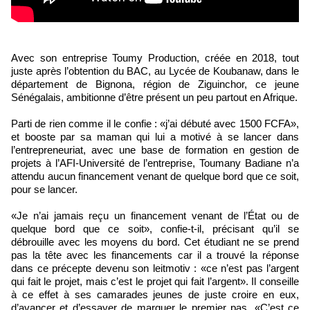
Avec son entreprise Toumy Production, créée en 2018, tout
juste après l’obtention du BAC, au Lycée de Koubanaw, dans le
département de Bignona, région de Ziguinchor, ce jeune
Sénégalais, ambitionne d’être présent un peu partout en Afrique.
Parti de rien comme il le confie : «j’ai débuté avec 1500 FCFA»,
et booste par sa maman qui lui a motivé à se lancer dans
l’entrepreneuriat, avec une base de formation en gestion de
projets à l’AFI-Université de l’entreprise, Toumany Badiane n’a
attendu aucun financement venant de quelque bord que ce soit,
pour se lancer.
«Je n’ai jamais reçu un financement venant de l’État ou de
quelque bord que ce soit», confie-t-il, précisant qu’il se
débrouille avec les moyens du bord. Cet étudiant ne se prend
pas la tête avec les financements car il a trouvé la réponse
dans ce précepte devenu son leitmotiv : «ce n’est pas l’argent
qui fait le projet, mais c’est le projet qui fait l’argent». Il conseille
à ce effet à ses camarades jeunes de juste croire en eux,
d’avancer et d’essayer de marquer le premier pas. «C’est ce