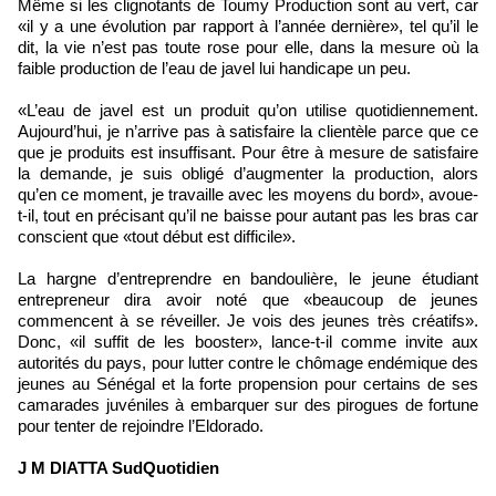
Même si les clignotants de Toumy Production sont au vert, car
«il y a une évolution par rapport à l’année dernière», tel qu’il le
dit, la vie n’est pas toute rose pour elle, dans la mesure où la
faible production de l’eau de javel lui handicape un peu.
«L’eau de javel est un produit qu’on utilise quotidiennement.
Aujourd’hui, je n’arrive pas à satisfaire la clientèle parce que ce
que je produits est insuffisant. Pour être à mesure de satisfaire
la demande, je suis obligé d’augmenter la production, alors
qu’en ce moment, je travaille avec les moyens du bord», avoue-
t-il, tout en précisant qu’il ne baisse pour autant pas les bras car
conscient que «tout début est difficile».
La hargne d’entreprendre en bandoulière, le jeune étudiant
entrepreneur dira avoir noté que «beaucoup de jeunes
commencent à se réveiller. Je vois des jeunes très créatifs».
Donc, «il suffit de les booster», lance-t-il comme invite aux
autorités du pays, pour lutter contre le chômage endémique des
jeunes au Sénégal et la forte propension pour certains de ses
camarades juvéniles à embarquer sur des pirogues de fortune
pour tenter de rejoindre l’Eldorado.
J M DIATTA SudQuotidien