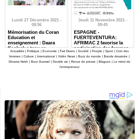
Lundi 27 Décembre 2021 -
Jeudi 11 Novembre 2021 -
08:56
09:45
Mémorisation du Coran
ESPAGNE -
Education et
FUERTEVENTURA:
enseignement : Daara
AFRIMAC 2 favorise la
Kaolack a tenu sa
participation des femmes
Actualités
|
Politique
|
Economie
|
Fait Divers
|
Société
|
People
|
Sport
|
Coin des
cérémonie de distinction
sénégalaises aux
femmes
|
Culture
|
International
|
Vidéo News
|
Buzz du monde
|
Bande dessinée
|
des élèves
initiatives d'entreprenariat
Dinama Nekh
|
Buur Guewel
|
Double vie
|
Revue de presse
|
Blagues
|
Le miroir de
l’entrepreneur