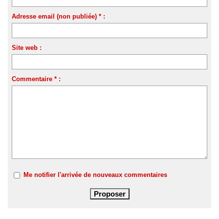
Adresse email (non publiée) * :
Site web :
Commentaire * :
Me notifier l'arrivée de nouveaux commentaires