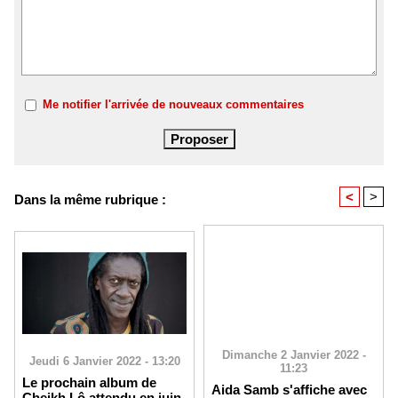
Me notifier l'arrivée de nouveaux commentaires
<
>
Dans la même rubrique :
Dimanche 2 Janvier 2022 -
Jeudi 6 Janvier 2022 - 13:20
11:23
Le prochain album de
Aida Samb s'affiche avec
Cheikh Lô attendu en juin