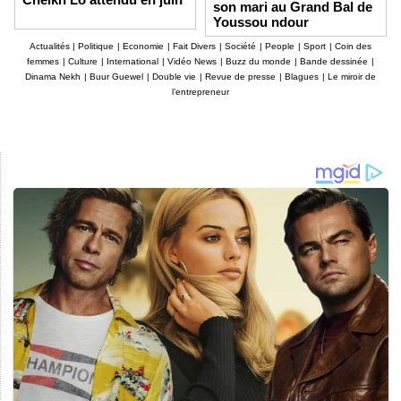
son mari au Grand Bal de
Youssou ndour
Actualités
|
Politique
|
Economie
|
Fait Divers
|
Société
|
People
|
Sport
|
Coin des
femmes
|
Culture
|
International
|
Vidéo News
|
Buzz du monde
|
Bande dessinée
|
Dinama Nekh
|
Buur Guewel
|
Double vie
|
Revue de presse
|
Blagues
|
Le miroir de
l’entrepreneur