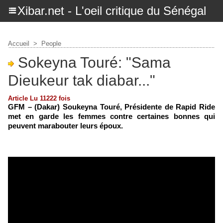
Xibar.net - L'oeil critique du Sénégal
Accueil
>
People
Sokeyna Touré: "Sama
Dieukeur tak diabar..."
Article Lu 11222 fois
GFM – (Dakar) Soukeyna Touré, Présidente de Rapid Ride
met en garde les femmes contre certaines bonnes qui
peuvent marabouter leurs époux.