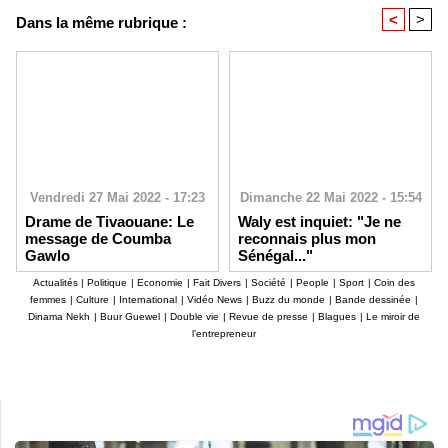
<
>
Dans la même rubrique :
Vendredi 27 Mai 2022 - 17:23
Dimanche 22 Mai 2022 - 15:54
Drame de Tivaouane: Le
Waly est inquiet: "Je ne
message de Coumba
reconnais plus mon
Gawlo
Sénégal..."
Actualités
|
Politique
|
Economie
|
Fait Divers
|
Société
|
People
|
Sport
|
Coin des
femmes
|
Culture
|
International
|
Vidéo News
|
Buzz du monde
|
Bande dessinée
|
Dinama Nekh
|
Buur Guewel
|
Double vie
|
Revue de presse
|
Blagues
|
Le miroir de
l’entrepreneur