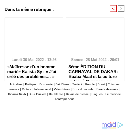
<
>
Dans la même rubrique :
Lundi 30 Mai 2022 - 13:26
Samedi 28 Mai 2022 - 20:01
«Maîtresse d’un homme
3ème ÉDITION DU
marié» Kalista Sy : « J’ai
CARNAVAL DE DAKAR:
créé des problèmes… »
Baaba Maal et la culture
pulaar à l’honneur en
Actualités
|
Politique
|
Economie
|
Fait Divers
|
Société
|
People
|
Sport
|
Coin des
novembre
femmes
|
Culture
|
International
|
Vidéo News
|
Buzz du monde
|
Bande dessinée
|
Dinama Nekh
|
Buur Guewel
|
Double vie
|
Revue de presse
|
Blagues
|
Le miroir de
l’entrepreneur