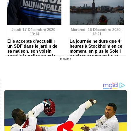
Jeudi 17 Décembre 2020 -
Mercredi 16 Décembre 2020 -
13:14
12:21
Elle accepte d'accueillir
La journée ne dure que 4
un SDF dans le jardin de
heures à Stockholm en ce
sa maison, son voisin
moment, en plus le Soleil
appelle la police pour le
ne s'est pas montré une
Insolites
déloger
seule fois en Décembre