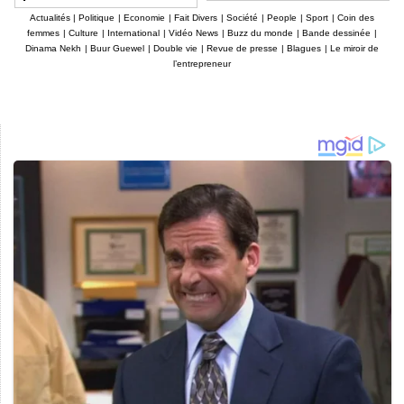
tombe à Dakar
Actualités
|
Politique
|
Economie
|
Fait Divers
|
Société
|
People
|
Sport
|
Coin des
femmes
|
Culture
|
International
|
Vidéo News
|
Buzz du monde
|
Bande dessinée
|
Dinama Nekh
|
Buur Guewel
|
Double vie
|
Revue de presse
|
Blagues
|
Le miroir de
l’entrepreneur