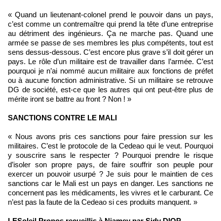
« Quand un lieutenant-colonel prend le pouvoir dans un pays,
c’est comme un contremaître qui prend la tête d’une entreprise
au détriment des ingénieurs. Ça ne marche pas. Quand une
armée se passe de ses membres les plus compétents, tout est
sens dessus-dessous. C’est encore plus grave s’il doit gérer un
pays. Le rôle d’un militaire est de travailler dans l’armée. C’est
pourquoi je n’ai nommé aucun militaire aux fonctions de préfet
ou à aucune fonction administrative. Si un militaire se retrouve
DG de société, est-ce que les autres qui ont peut-être plus de
mérite iront se battre au front ? Non ! »
SANCTIONS CONTRE LE MALI
« Nous avons pris ces sanctions pour faire pression sur les
militaires. C’est le protocole de la Cedeao qui le veut. Pourquoi
y souscrire sans le respecter ? Pourquoi prendre le risque
d’isoler son propre pays, de faire souffrir son peuple pour
exercer un pouvoir usurpé ? Je suis pour le maintien de ces
sanctions car le Mali est un pays en danger. Les sanctions ne
concernent pas les médicaments, les vivres et le carburant. Ce
n’est pas la faute de la Cedeao si ces produits manquent. »
LESoleil Propos recueillis à Niamey par Sidy DIOP