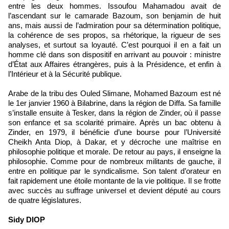
entre les deux hommes. Issoufou Mahamadou avait de
l’ascendant sur le camarade Bazoum, son benjamin de huit
ans, mais aussi de l’admiration pour sa détermination politique,
la cohérence de ses propos, sa rhétorique, la rigueur de ses
analyses, et surtout sa loyauté. C’est pourquoi il en a fait un
homme clé dans son dispositif en arrivant au pouvoir : ministre
d’État aux Affaires étrangères, puis à la Présidence, et enfin à
l’Intérieur et à la Sécurité publique.
Arabe de la tribu des Ouled Slimane, Mohamed Bazoum est né
le 1er janvier 1960 à Bilabrine, dans la région de Diffa. Sa famille
s’installe ensuite à Tesker, dans la région de Zinder, où il passe
son enfance et sa scolarité primaire. Après un bac obtenu à
Zinder, en 1979, il bénéficie d’une bourse pour l’Université
Cheikh Anta Diop, à Dakar, et y décroche une maîtrise en
philosophie politique et morale. De retour au pays, il enseigne la
philosophie. Comme pour de nombreux militants de gauche, il
entre en politique par le syndicalisme. Son talent d’orateur en
fait rapidement une étoile montante de la vie politique. Il se frotte
avec succès au suffrage universel et devient député au cours
de quatre législatures.
Sidy DIOP