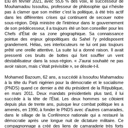
Élu en février 2021, avec 55,6 % des voix, le successeur de
Mouhamadou Issoufou, professeur de philosophie qui n’hésite
pas à clamer que son métier c’est la politique, à été très actif
dans les différentes crises qui continuent de secouer notre
sous-région. Déjà ministre de l’intérieur dans le gouvernement
de son prédécesseur, il a toujours été un bon conseiller pour les
Chefs d’État de sa zone géographique. Sa connaissance
pointue des enjeux géopolitiques du Sahel l’y prédisposent
grandement. Hélas, ses interlocuteurs ne lui ont pas toujours
prêté une oreille attentive. La suite lui a donné raison. Il avait
pressenti ces bruits de bottes qui font souffler un vent
déstabilisateur dans la sous-région. « J’aurai souhaité ne pas
avoir raison, mais c’était prévisible », se désole-t-il.
Mohamed Bazoum, 62 ans, a succédé à Issoufou Mahamadou
à la tête du Parti nigérien pour la démocratie et le socialisme
(PNDS) quand ce dernier a été élu président de la République,
en mars 2011. Deux mandats présidentiels plus tard, il lui
succède à la tête de l’État. Les deux hommes se côtoient
depuis plus de trente ans, puisque leur combat politique les a
amenés, en 1990, à fonder le PNDS avec d’autres camarades,
dans le sillage de la Conférence nationale qui a restauré la
démocratie après une longue nuit de dictature militaire. Ce
compagnonnage a créé des liens de camaraderie très forts