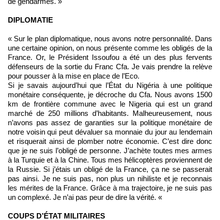
de gendarmes. »
DIPLOMATIE
« Sur le plan diplomatique, nous avons notre personnalité. Dans
une certaine opinion, on nous présente comme les obligés de la
France. Or, le Président Issoufou a été un des plus fervents
défenseurs de la sortie du Franc Cfa. Je vais prendre la relève
pour pousser à la mise en place de l’Eco.
Si je savais aujourd’hui que l’État du Nigéria à une politique
monétaire conséquente, je décroche du Cfa. Nous avons 1500
km de frontière commune avec le Nigeria qui est un grand
marché de 250 millions d’habitants. Malheureusement, nous
n’avons pas assez de garanties sur la politique monétaire de
notre voisin qui peut dévaluer sa monnaie du jour au lendemain
et risquerait ainsi de plomber notre économie. C’est dire donc
que je ne suis l’obligé de personne. J’achète toutes mes armes
à la Turquie et à la Chine. Tous mes hélicoptères proviennent de
la Russie. Si j’étais un obligé de la France, ça ne se passerait
pas ainsi. Je ne suis pas, non plus un nihiliste et je reconnais
les mérites de la France. Grâce à ma trajectoire, je ne suis pas
un complexé. Je n’ai pas peur de dire la vérité. «
COUPS D’ÉTAT MILITAIRES