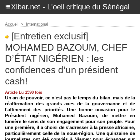
Xibar.net - L'oeil critique du Sénégal
Accueil
>
International
[Entretien exclusif]
MOHAMED BAZOUM, CHEF
D’ÉTAT NIGÉRIEN : les
confidences d’un président
cash!
Article Lu 1590 fois
Un an de pouvoir, ce n’est pas le temps du bilan, mais de la
réaffirmation des grands axes de la gouvernance et de
l’affinement des priorités. Une bonne occasion pour le
Président nigérien, Mohamed Bazoum, de mettre en
lumière le sens de son engagement pour son peuple. Pour
une première, il a choisi de s’adresser à la presse africaine,
particulièrement celle de la sous-région. Une quinzaine de
journalistes ont été conviés à Niamey pour échanger sur