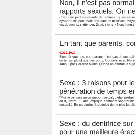
Non, il n’est pas normal
rapports sexuels. On ne
Chez une part importante de femmes, qu’on estim
dyspareunie peut avoir des causes multiples. Moyenn
ou, du moins, s’atténuer. Explications. «Non, il n’est
En tant que parents, co
01/12/2020
Bien sûr que non, nos parents n’ont pas de sexualité
du temps plutôt que des poux. Conseils avec Flore 
Tabou. par Caroline Michel Quand on aborde le sujet 
Sexe : 3 raisons pour 
pénétration de temps e
"Moi, je pensais qu'un rapport sexuel, c'était préli
au lit, Pierre, 25 ans, explique comment son trouble
sexualité. En particulier, il a décidé de ne plus focali
Sexe : du dentifrice su
pour une meilleure érec