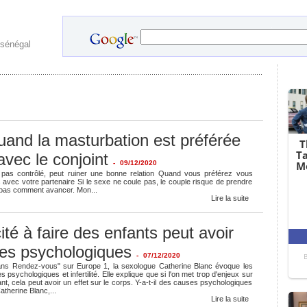
.
 sénégal
uand la masturbation est préférée
avec le conjoint
-
09/12/2020
t pas contrôlé, peut ruiner une bonne relation Quand vous préférez vous
s avec votre partenaire Si le sexe ne coule pas, le couple risque de prendre
s pas comment avancer. Mon...
Lire la suite
ité à faire des enfants peut avoir
es psychologiques
-
07/12/2020
ans Rendez-vous" sur Europe 1, la sexologue Catherine Blanc évoque les
s psychologiques et infertilité. Elle explique que si l'on met trop d'enjeux sur
fant, cela peut avoir un effet sur le corps. Y-a-t-il des causes psychologiques
 Catherine Blanc,...
Lire la suite