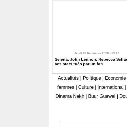
Jeudi 10 Décembre 2020 - 13:17
Selena, John Lennon, Rebecca Schaef
ces stars tués par un fan
Actualités
|
Politique
|
Economie
femmes
|
Culture
|
International
Dinama Nekh
|
Buur Guewel
|
Dou