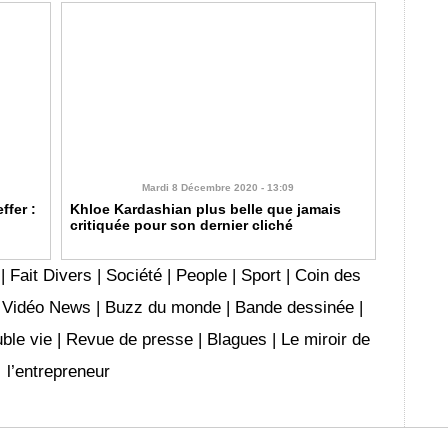
Mardi 8 Décembre 2020 - 13:09
fer :
Khloe Kardashian plus belle que jamais
critiquée pour son dernier cliché
|
Fait Divers
|
Société
|
People
|
Sport
|
Coin des
|
Vidéo News
|
Buzz du monde
|
Bande dessinée
|
ble vie
|
Revue de presse
|
Blagues
|
Le miroir de
l’entrepreneur