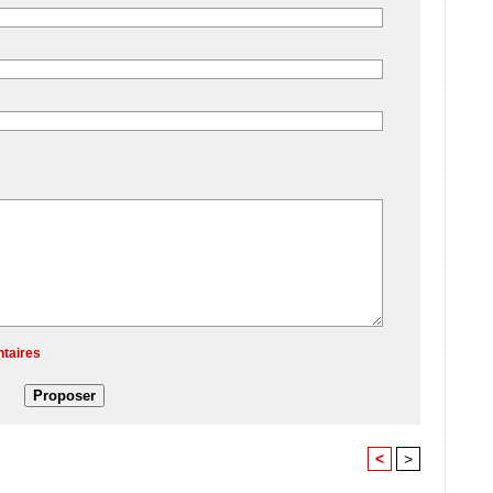
ntaires
<
>