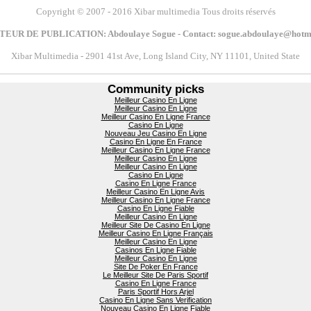
Copyright
© 2007 - 2016 Xibar multimedia Tous droits réservés
EUR DE PUBLICATION: Abdoulaye Sogue - Contact:
Xibar Multimedia - 2901 41st Ave, Long Island City, NY 11101, United State
Community picks
Meilleur Casino En Ligne
Meilleur Casino En Ligne
Meilleur Casino En Ligne France
Casino En Ligne
Nouveau Jeu Casino En Ligne
Casino En Ligne En France
Meilleur Casino En Ligne France
Meilleur Casino En Ligne
Meilleur Casino En Ligne
Casino En Ligne
Casino En Ligne France
Meilleur Casino En Ligne Avis
Meilleur Casino En Ligne France
Casino En Ligne Fiable
Meilleur Casino En Ligne
Meilleur Site De Casino En Ligne
Meilleur Casino En Ligne Français
Meilleur Casino En Ligne
Casinos En Ligne Fiable
Meilleur Casino En Ligne
Site De Poker En France
Le Meilleur Site De Paris Sportif
Casino En Ligne France
Paris Sportif Hors Arjel
Casino En Ligne Sans Verification
Nouveau Casino En Ligne Fiable