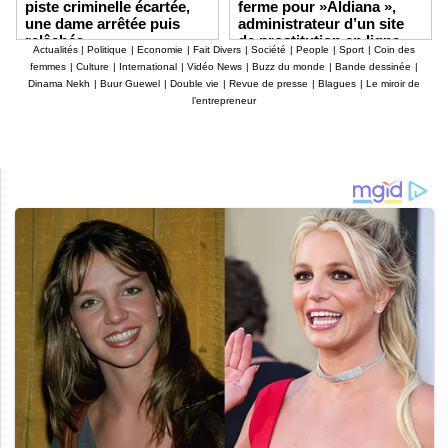
piste criminelle écartée,
ferme pour »Aldiana »,
une dame arrêtée puis
administrateur d’un site
relâchée
de prostitution en ligne
Actualités
|
Politique
|
Economie
|
Fait Divers
|
Société
|
People
|
Sport
|
Coin des
femmes
|
Culture
|
International
|
Vidéo News
|
Buzz du monde
|
Bande dessinée
|
Dinama Nekh
|
Buur Guewel
|
Double vie
|
Revue de presse
|
Blagues
|
Le miroir de
l’entrepreneur