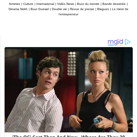
femmes
|
Culture
|
International
|
Vidéo News
|
Buzz du monde
|
Bande dessinée
|
Dinama Nekh
|
Buur Guewel
|
Double vie
|
Revue de presse
|
Blagues
|
Le miroir de
l’entrepreneur