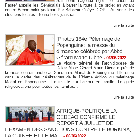
Sall bénit l’agenda Lgbt. Le leader de
Pastef appelle les Sénégalais à barrer la route à ce projet en votant
contre Benno bokk yaakaar. Par Babacar Guèye DIOP – Au sortir des
élections locales, Benno bokk yaakaar...
Lire la suite
[Photos]134e Pèlerinage de
Popenguine: la messe du
dimanche célébrée par Abbé
Gérard Marie Diène
-
06/06/2022
Le vicaire général de l’archidiocese de
Dakar Abbe Gérard Marie Diène a présidé
la messe du dimanche au Sanctuaire Marial de Popenguine. Elle entre
dans le cadre des célébrations de la 134eme édition du pèlerinage
Marial de Popenguine. Il a insisté sur l’amour en famille. Le guide
religieux a prié pour toutes les familles...
Lire la suite
AFRIQUE-POLITIQUE LA
CEDEAO CONFIRME LE
REPORT À JUILLET DE
L’EXAMEN DES SANCTIONS CONTRE LE BURKINA,
LA GUINÉE ET LE MALI
-
06/06/2022