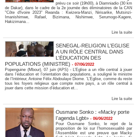
prévu ce soir (19h00), à Diamniadio (30 km
de Dakar), dans le cadre de la 2e journée des éliminatoires de la CAN
"Côte d'Ivoire 2023" Rwanda : Kwizera-Manzi, Nirisarike, Mutsinzi-
Imanishimwe, Rafael, Bizimana, Nishimwe, Serumogo-Kagere,
Hakizimana...
Lire la suite
SENEGAL-RELIGION L’EGLISE
A UN RÔLE CENTRAL DANS
L’ÉDUCATION DES
POPULATIONS (MINISTRE)
-
07/06/2022
Popenguine (Mbour), 07 juin (APS) - L’Eglise a un rôle central à jouer
dans l’éducation et l’orientation des populations, a souligné le ministre
de l’Intérieur, Antoine Félix Abdoulaye Diome. ’L’Eglise, comme du reste
tous les foyers religieux que compte notre pays, a un rôle central à
jouer dans cette mission d’éducation et...
Lire la suite
Ousmane Sonko : «Macky porte
l’agenda Lgbt»
-
06/06/2022
Pour Ousmane Sonko, le rejet de la
proposition de loi sur l’homosexualité par
l’Assemblée est une preuve que Macky