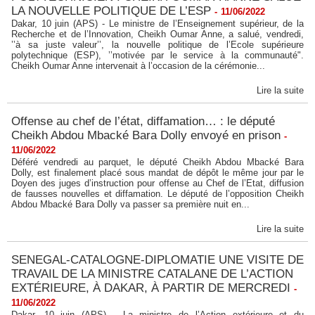
LA NOUVELLE POLITIQUE DE L’ESP
-
11/06/2022
Dakar, 10 juin (APS) - Le ministre de l’Enseignement supérieur, de la
Recherche et de l’Innovation, Cheikh Oumar Anne, a salué, vendredi,
’’à sa juste valeur’’, la nouvelle politique de l’Ecole supérieure
polytechnique (ESP), ’’motivée par le service à la communauté".
Cheikh Oumar Anne intervenait à l’occasion de la cérémonie...
Lire la suite
Offense au chef de l’état, diffamation… : le député
Cheikh Abdou Mbacké Bara Dolly envoyé en prison
-
11/06/2022
Déféré vendredi au parquet, le député Cheikh Abdou Mbacké Bara
Dolly, est finalement placé sous mandat de dépôt le même jour par le
Doyen des juges d’instruction pour offense au Chef de l’Etat, diffusion
de fausses nouvelles et diffamation. Le député de l’opposition Cheikh
Abdou Mbacké Bara Dolly va passer sa première nuit en...
Lire la suite
SENEGAL-CATALOGNE-DIPLOMATIE UNE VISITE DE
TRAVAIL DE LA MINISTRE CATALANE DE L’ACTION
EXTÉRIEURE, À DAKAR, À PARTIR DE MERCREDI
-
11/06/2022
Dakar, 10 juin (APS) - La ministre de l’Action extérieure et du