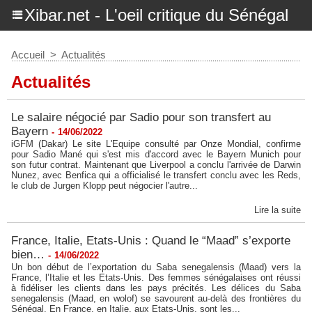
Xibar.net - L'oeil critique du Sénégal
Accueil
>
Actualités
Actualités
Le salaire négocié par Sadio pour son transfert au
Bayern
-
14/06/2022
iGFM (Dakar) Le site L'Equipe consulté par Onze Mondial, confirme
pour Sadio Mané qui s'est mis d'accord avec le Bayern Munich pour
son futur contrat. Maintenant que Liverpool a conclu l'arrivée de Darwin
Nunez, avec Benfica qui a officialisé le transfert conclu avec les Reds,
le club de Jurgen Klopp peut négocier l'autre...
Lire la suite
France, Italie, Etats-Unis : Quand le “Maad” s’exporte
bien…
-
14/06/2022
Un bon début de l’exportation du Saba senegalensis (Maad) vers la
France, l’Italie et les Etats-Unis. Des femmes sénégalaises ont réussi
à fidéliser les clients dans les pays précités. Les délices du Saba
senegalensis (Maad, en wolof) se savourent au-delà des frontières du
Sénégal. En France, en Italie, aux Etats-Unis, sont les...