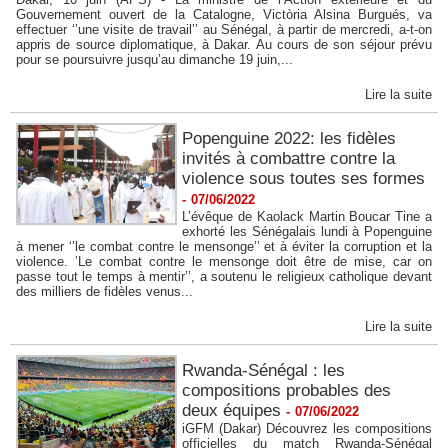
Gouvernement ouvert de la Catalogne, Victòria Alsina Burgués, va
effectuer ‘’une visite de travail’’ au Sénégal, à partir de mercredi, a-t-on
appris de source diplomatique, à Dakar. Au cours de son séjour prévu
pour se poursuivre jusqu’au dimanche 19 juin,...
Lire la suite
Popenguine 2022: les fidèles
invités à combattre contre la
violence sous toutes ses formes
-
07/06/2022
L’évêque de Kaolack Martin Boucar Tine a
exhorté les Sénégalais lundi à Popenguine
à mener ‘’le combat contre le mensonge’’ et à éviter la corruption et la
violence. ’Le combat contre le mensonge doit être de mise, car on
passe tout le temps à mentir’’, a soutenu le religieux catholique devant
des milliers de fidèles venus...
Lire la suite
Rwanda-Sénégal : les
compositions probables des
deux équipes
-
07/06/2022
iGFM (Dakar) Découvrez les compositions
officielles du match Rwanda-Sénégal