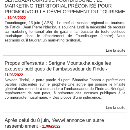
SENEGAL-TOURISME FOUNDIOUGNE : LE
MARKETING TERRITORIAL PRÉCONISÉ POUR
PROMOUVOIR LE DÉVELOPPEMENT DU TOURISME
-
14/06/2022
Foundiougne, 13 juin ( APS) - Le chef de service régional du tourisme
de Fatick, Jean Pierre Ndecky, a souligné lundi la nécessité de recourir
au marketing territorial afin de garantir la réussite de toute politique
touristique dans le département de Foundiougne (centre) Nous
estimons qu’il faudrait un marketing territorial...
Lire la suite
Propos offensants : Serigne Mountakha exige les
excuses publiques de l’ambassadeur de l’Inde
-
11/06/2022
Naveen Jindal, le porte parole du parti Bharatiya Janata a proféré des
paroles indécentes sur le prophète.Une sortie qui pousse le khalife
général des mouride à demander à l’ambassadeur de l’Inde au Sénégal,
représentant de son pays, à présenter des excuses publiques à la
communauté musulmane. « Des propos d’une indécence...
Lire la suite
Après celui du 8 juin, Yewwi annonce un autre
rassemblement
-
11/06/2022