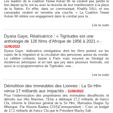
Les leaders de la coalition Yewwi Askan Wi ne veulent pas perdre le
bon départ qu’ils ont eu avec la réussite de leur manifestation à la place
de la Nation. En effet, dans un communiqué, Khalifa SALL et ses
camarades veulent en remettre une couche. « La Coalition Yewwi
Askan Wi réitère son engagement dans le combat pour la...
Lire la suite
Dyana Gaye, Réalisatrice : « Tigritudes est une
anthologie de 126 films d’Afrique de 1956 à 2021 »
-
11/06/2022
Dyana Gaye, réalisatrice sénégalaise dont les films portent sur les
sujets de la migration et la circulation des personnes autour du monde.
La célèbre cinéaste, basée à Paris mais souvent au Sénégal en
résidences artistiques et en tant que jury dans plusieurs festivals, est
aussi la co-programmatrice de Tigritudes, une...
Lire la suite
Démolition des immeubles des Lionnes : La Sn Hlm
verse 17 milliards aux impactés
-
11/06/2022
Pour l’indemnisation des propriétaires des immeubles désaffectés et
démolis aux Hlm Maristes, l’Etat a débloqué 17,2 milliards de francs
Cfa, informe le Directeur général de la Sn Hlm, Mamadou Diagne Sy
Mbengue. Par Alioune Badara CISS(Correspondant) – C’est un budget
de 17,2 milliards de francs Cfa que le Président Macky Sall...