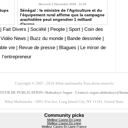
Mercredi 2 Décembre 2020 - 11:25
rtups
Sénégal : le ministre de l’Agriculture et du
l’équipement rural affirme que la campagne
arachidière peut engendrer 1 milliard
d'euros
|
Fait Divers
|
Société
|
People
|
Sport
|
Coin des
|
Vidéo News
|
Buzz du monde
|
Bande dessinée
|
ble vie
|
Revue de presse
|
Blagues
|
Le miroir de
l’entrepreneur
Copyright
© 2007 - 2016 Xibar multimedia Tous droits réservés
EUR DE PUBLICATION: Abdoulaye Sogue - Contact:
Xibar Multimedia - 2901 41st Ave, Long Island City, NY 11101, United State
Community picks
Meilleur Casino En Ligne
Meilleur Casino En Ligne
Meilleur Casino En Ligne France