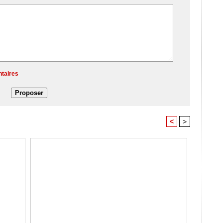
ntaires
<
>