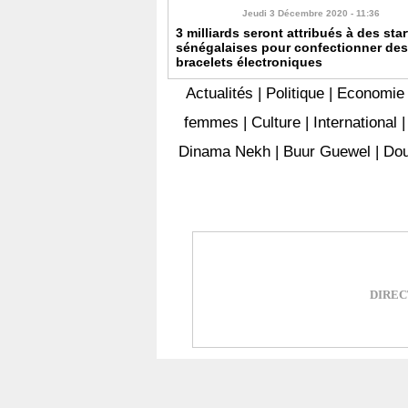
Jeudi 3 Décembre 2020 - 11:36
3 milliards seront attribués à des sta
sénégalaises pour confectionner des
bracelets électroniques
Actualités
|
Politique
|
Economie
femmes
|
Culture
|
International
Dinama Nekh
|
Buur Guewel
|
Dou
DIRECT