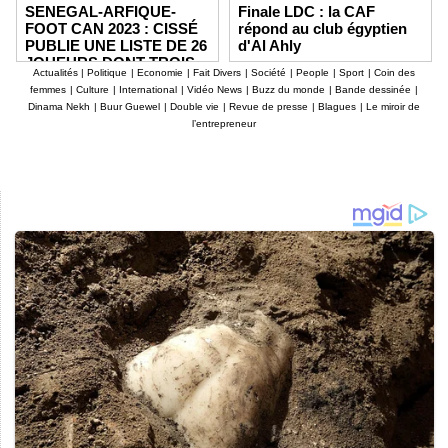
SENEGAL-ARFIQUE-
Finale LDC : la CAF
FOOT CAN 2023 : CISSÉ
répond au club égyptien
PUBLIE UNE LISTE DE 26
d'Al Ahly
JOUEURS DONT TROIS
Actualités
|
Politique
|
Economie
|
Fait Divers
|
Société
|
People
|
Sport
|
Coin des
NOVICES
femmes
|
Culture
|
International
|
Vidéo News
|
Buzz du monde
|
Bande dessinée
|
Dinama Nekh
|
Buur Guewel
|
Double vie
|
Revue de presse
|
Blagues
|
Le miroir de
l’entrepreneur