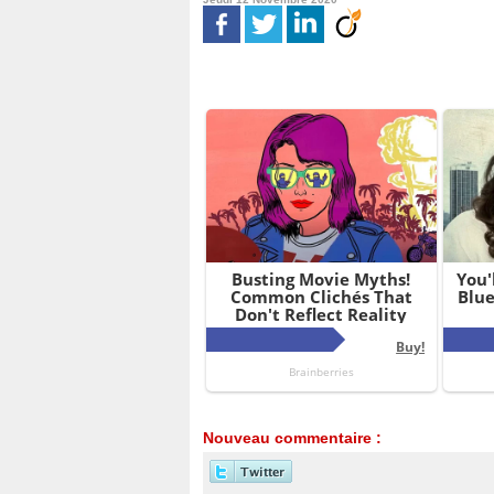
Nouveau commentaire :