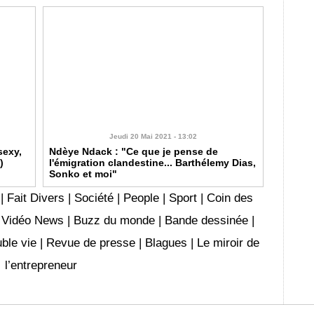
Jeudi 20 Mai 2021 - 13:02
sexy,
Ndèye Ndack : "Ce que je pense de
)
l'émigration clandestine... Barthélemy Dias,
Sonko et moi"
|
Fait Divers
|
Société
|
People
|
Sport
|
Coin des
|
Vidéo News
|
Buzz du monde
|
Bande dessinée
|
ble vie
|
Revue de presse
|
Blagues
|
Le miroir de
l’entrepreneur