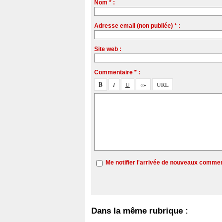
Nom * :
Adresse email (non publiée) * :
Site web :
Commentaire * :
Me notifier l'arrivée de nouveaux comme
Dans la même rubrique :