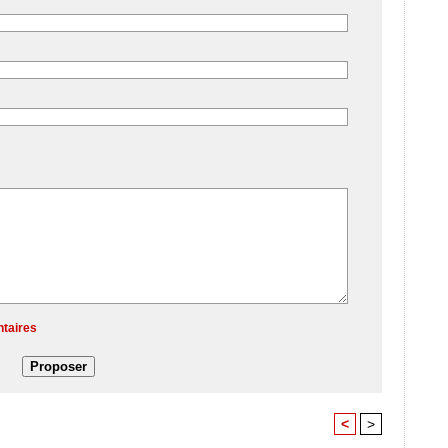
ntaires
<
>