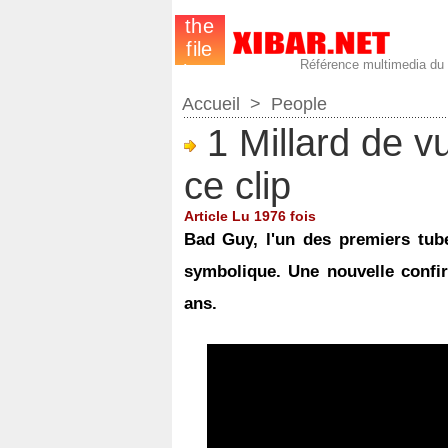
Référence multimedia du
Accueil
>
People
1 Millard de v
ce clip
Article Lu 1976 fois
Bad Guy, l'un des premiers tube
symbolique. Une nouvelle confir
ans.