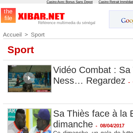
Casino Avec Bonus Sans Depot
Casino Retrait Immédiat
Référence multimedia du sénégal
Accueil
>
Sport
Sport
Vidéo Combat : Sa 
Ness… Regardez
-
Sa Thiès face à la 
dimanche
-
08/04/2017
Ce dimanche, un gala de lutt