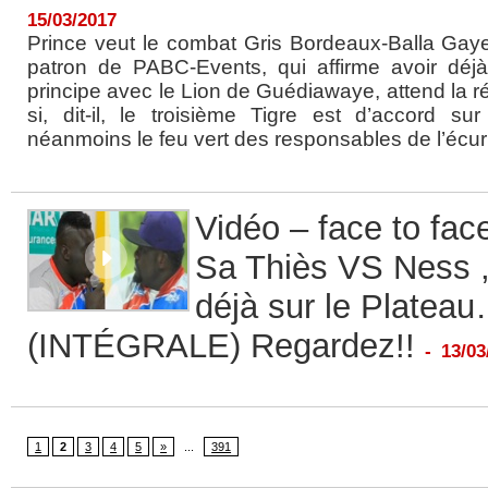
15/03/2017
Prince veut le combat Gris Bordeaux-Balla Gaye
patron de PABC-Events, qui affirme avoir déj
principe avec le Lion de Guédiawaye, attend la
si, dit-il, le troisième Tigre est d’accord sur
néanmoins le feu vert des responsables de l’écuri
Vidéo – face to fac
Sa Thiès VS Ness ,
déjà sur le Platea
(INTÉGRALE) Regardez!!
-
13/03
1
2
3
4
5
»
...
391