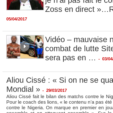
je n’ai pas fait le 
Zoss en direct »…
05/04/2017
Vidéo – mauvaise n
combat de lutte Si
sera pas en …
-
03/04
Aliou Cissé : « Si on ne se qua
Mondial »
-
29/03/2017
Aliou Cissé fait le bilan des matchs contre le Nige
Pour le coach des lions, « le contenu n’a pas é
contre le Nigeria. On marque en premier en jou