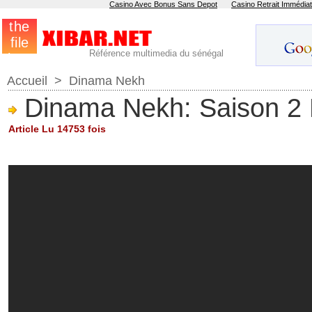
Casino Avec Bonus Sans Depot
Casino Retrait Immédiat
Référence multimedia du sénégal
Accueil
>
Dinama Nekh
Dinama Nekh: Saison 2 
Article Lu 14753 fois