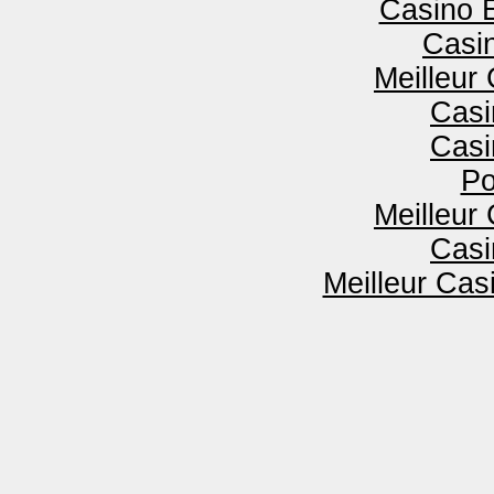
Casino 
Casi
Meilleur
Casi
Casi
Po
Meilleur
Casi
Meilleur Cas