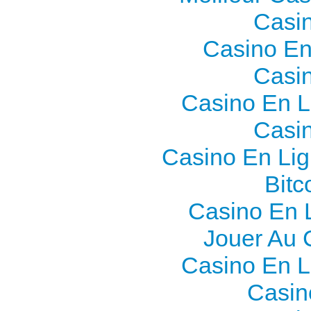
Casi
Casino En
Casi
Casino En L
Casi
Casino En Lig
Bitc
Casino En 
Jouer Au 
Casino En L
Casin