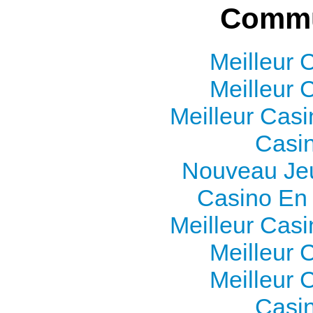
Commu
Meilleur 
Meilleur 
Meilleur Cas
Casi
Nouveau Jeu
Casino En
Meilleur Cas
Meilleur 
Meilleur 
Casi