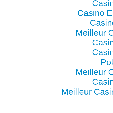
Casi
Casino E
Casin
Meilleur 
Casi
Casi
Po
Meilleur 
Casi
Meilleur Cas