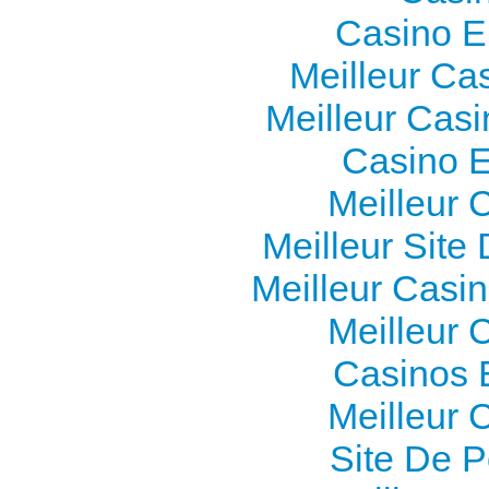
Casino E
Meilleur Ca
Meilleur Cas
Casino E
Meilleur 
Meilleur Site
Meilleur Casi
Meilleur 
Casinos 
Meilleur 
Site De 