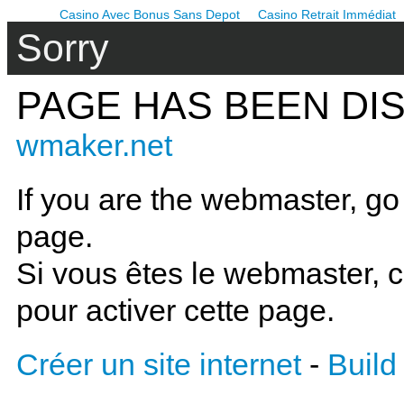
Casino Avec Bonus Sans Depot
Casino Retrait Immédiat
Sorry
PAGE HAS BEEN DI
wmaker.net
If you are the webmaster, go 
page.
Si vous êtes le webmaster, c
pour activer cette page.
Créer un site internet
-
Build